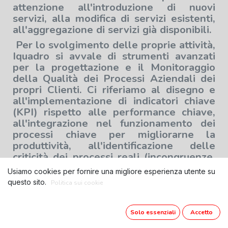
attenzione all'introduzione di nuovi
servizi, alla modifica di servizi esistenti,
all'aggregazione di servizi già disponibili.
Per lo svolgimento delle proprie attività,
Iquadro si avvale di strumenti avanzati
per la progettazione e il Monitoraggio
della Qualità dei Processi Aziendali dei
propri Clienti. Ci riferiamo al disegno e
all'implementazione di indicatori chiave
(KPI) rispetto alle performance chiave,
all'integrazione nel funzionamento dei
processi chiave per migliorarne la
produttività, all'identificazione delle
criticità dei processi reali (incongruenze,
ottimizzazione dei flussi, carenze
Usiamo cookies per fornire una migliore esperienza utente su
organizzative, ecc.) aderenza alle
questo sito.
Politica sui cookie
crescenti esigenze di compliance.
Solo essenziali
Accetto